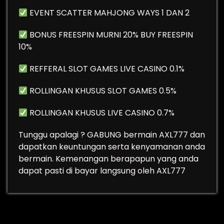
EVENT SCATTER MAHJONG WAYS 1 DAN 2
BONUS FREESPIN MURNI 20% BUY FREESPIN
10%
REFFERAL SLOT GAMES LIVE CASINO 0.1%
ROLLINGAN KHUSUS SLOT GAMES 0.5%
ROLLINGAN KHUSUS LIVE CASINO 0.7%
Tunggu apalagi ? GABUNG bermain AXL777 dan
dapatkan keuntungan serta kenyamanan anda
bermain. Kemenangan berapapun yang anda
dapat pasti di bayar langsung oleh AXL777