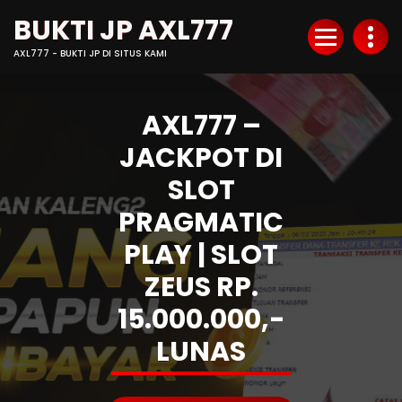
Skip
BUKTI JP AXL777
to
Content
AXL777 - BUKTI JP DI SITUS KAMI
AXL777 –
JACKPOT DI
SLOT
PRAGMATIC
PLAY | SLOT
ZEUS RP.
15.000.000,-
LUNAS