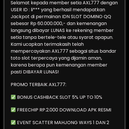
Selamat kepada member setia AXL777 dengan
USER ID : li*** yang berhasil mendapatkan
Jackpot di permainan IDN SLOT DOMINO QQ
sebesar Rp 60.000.000,- dan kemenangan
langsung dibayar LUNAS ke rekening member
setia tanpa bertele-tele atau syarat apapun.
Kami ucapkan terimakasih telah
mempercayakan AXL777 sebagai situs bandar
toto slot terpercaya yang dijamin aman,
karena berapa pun kemenangan member
pasti DIBAYAR LUNAS!
PROMO TERBAIK AXL777:
BONUS CASHBACK SLOT 5% UP TO 10%
FREECHIP RP.2.000 DOWNLOAD APK RESMI
EVENT SCATTER MAHJONG WAYS 1 DAN 2