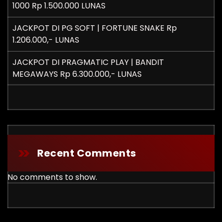
1000 Rp 1.500.000 LUNAS
JACKPOT DI PG SOFT | FORTUNE SNAKE Rp
1.206.000,- LUNAS
JACKPOT DI PRAGMATIC PLAY | BANDIT
MEGAWAYS Rp 6.300.000,- LUNAS
Recent Comments
No comments to show.