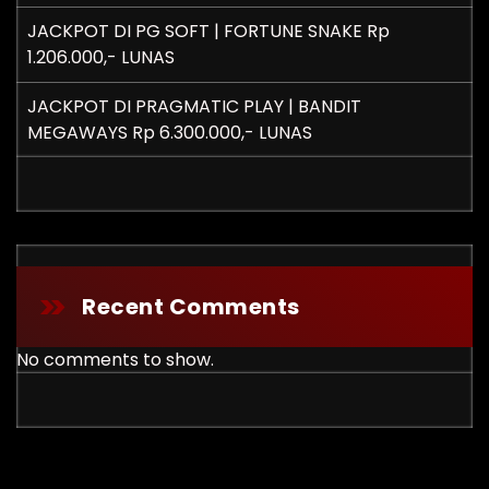
JACKPOT DI PG SOFT | FORTUNE SNAKE Rp
1.206.000,- LUNAS
JACKPOT DI PRAGMATIC PLAY | BANDIT
MEGAWAYS Rp 6.300.000,- LUNAS
Recent Comments
No comments to show.