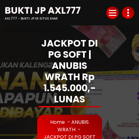
Skip
BUKTI JP AXL777
to
Content
AXL777 - BUKTI JP DI SITUS KAMI
JACKPOT DI
PG SOFT |
ANUBIS
WRATH Rp
1.545.000,-
LUNAS
Home
-
ANUBIS
WRATH
-
JACKPOT DI PG SOFT