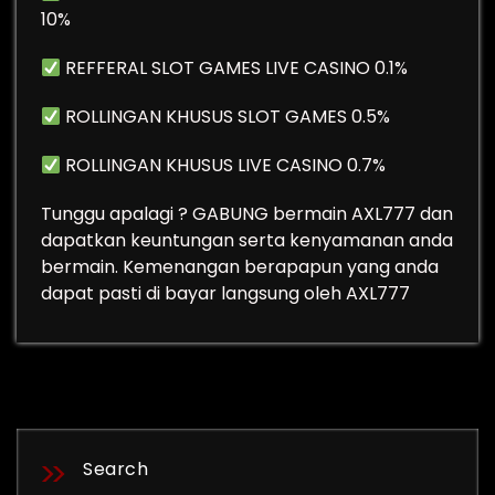
10%
REFFERAL SLOT GAMES LIVE CASINO 0.1%
ROLLINGAN KHUSUS SLOT GAMES 0.5%
ROLLINGAN KHUSUS LIVE CASINO 0.7%
Tunggu apalagi ? GABUNG bermain AXL777 dan
dapatkan keuntungan serta kenyamanan anda
bermain. Kemenangan berapapun yang anda
dapat pasti di bayar langsung oleh AXL777
Search