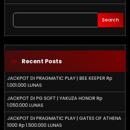
Search
Recent Posts
JACKPOT DI PRAGMATIC PLAY | BEE KEEPER Rp
1.001.000 LUNAS
JACKPOT DI PG SOFT | YAKUZA HONOR Rp
1.050.000 LUNAS
JACKPOT DI PRAGMATIC PLAY | GATES OF ATHENA
1000 Rp 1.500.000 LUNAS