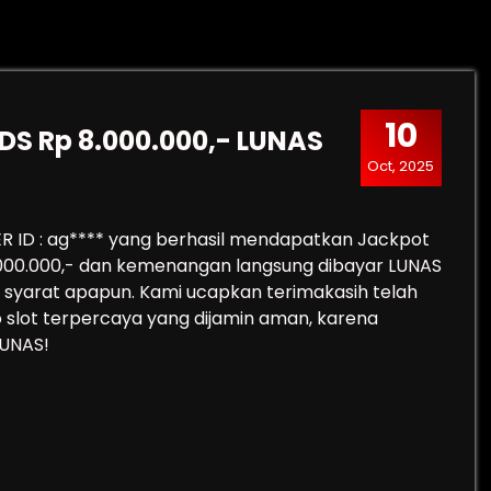
10
DS Rp 8.000.000,- LUNAS
Oct, 2025
 ID : ag**** yang berhasil mendapatkan Jackpot
000.000,- dan kemenangan langsung dibayar LUNAS
 syarat apapun. Kami ucapkan terimakasih telah
slot terpercaya yang dijamin aman, karena
UNAS!