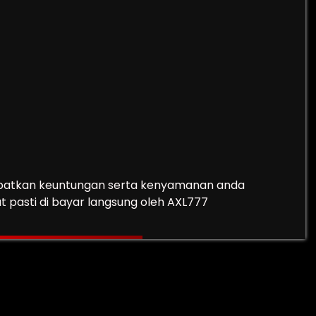
patkan keuntungan serta kenyamanan anda
pasti di bayar langsung oleh AXL777