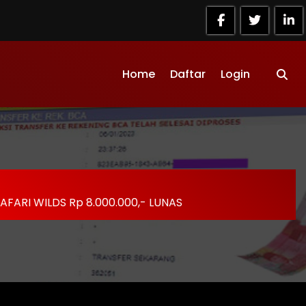
Home
Daftar
Login
-
AFARI WILDS Rp 8.000.000,- LUNAS