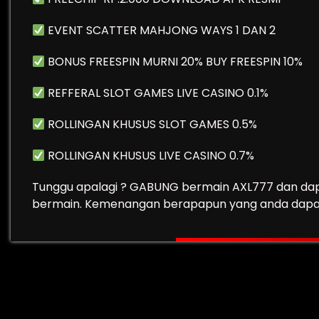
EVENT SCATTER MAHJONG WAYS 1 DAN 2
BONUS FREESPIN MURNI 20% BUY FREESPIN 10%
REFFERAL SLOT GAMES LIVE CASINO 0.1%
ROLLINGAN KHUSUS SLOT GAMES 0.5%
ROLLINGAN KHUSUS LIVE CASINO 0.7%
Tunggu apalagi ? GABUNG bermain AXL777 dan da
bermain. Kemenangan berapapun yang anda dapat 