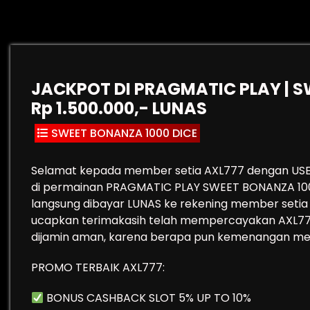
JACKPOT DI PRAGMATIC PLAY | S
Rp 1.500.000,- LUNAS
SWEET BONANZA 1000 DICE
Selamat kepada member setia AXL777 dengan USER
di permainan PRAGMATIC PLAY SWEET BONANZA 100
langsung dibayar LUNAS ke rekening member setia 
ucapkan terimakasih telah mempercayakan AXL777 
dijamin aman, karena berapa pun kemenangan me
PROMO TERBAIK AXL777:
BONUS CASHBACK SLOT 5% UP TO 10%