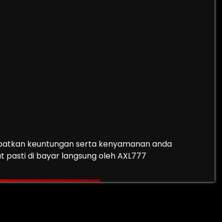
patkan keuntungan serta kenyamanan anda
pasti di bayar langsung oleh AXL777