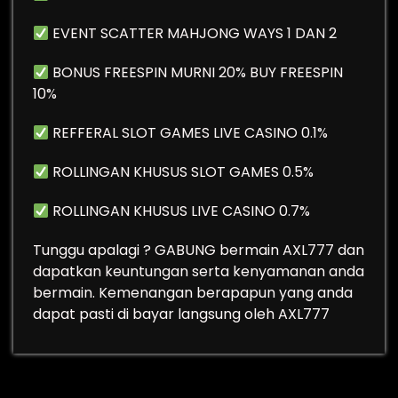
EVENT SCATTER MAHJONG WAYS 1 DAN 2
BONUS FREESPIN MURNI 20% BUY FREESPIN
10%
REFFERAL SLOT GAMES LIVE CASINO 0.1%
ROLLINGAN KHUSUS SLOT GAMES 0.5%
ROLLINGAN KHUSUS LIVE CASINO 0.7%
Tunggu apalagi ? GABUNG bermain AXL777 dan
dapatkan keuntungan serta kenyamanan anda
bermain. Kemenangan berapapun yang anda
dapat pasti di bayar langsung oleh AXL777