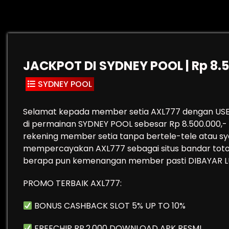
JACKPOT DI SYDNEY POOL | Rp 8.
SYDNEY POOL
Selamat kepada member setia AXL777 dengan USER
di permainan SYDNEY POOL sebesar Rp 8.500.000,
rekening member setia tanpa bertele-tele atau sy
mempercayakan AXL777 sebagai situs bandar toto 
berapa pun kemenangan member pasti DIBAYAR L
PROMO TERBAIK AXL777:
BONUS CASHBACK SLOT 5% UP TO 10%
FREECHIP RP.2.000 DOWNLOAD APK RESMI