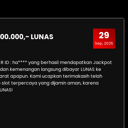
29
500.000,- LUNAS
Sep, 2025
 ID : ha**** yang berhasil mendapatkan Jackpot
- dan kemenangan langsung dibayar LUNAS ke
arat apapun. Kami ucapkan terimakasih telah
slot terpercaya yang dijamin aman, karena
UNAS!