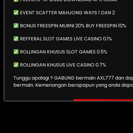
EVENT SCATTER MAHJONG WAYS 1 DAN 2
BONUS FREESPIN MURNI 20% BUY FREESPIN 10%
REFFERAL SLOT GAMES LIVE CASINO 0.1%
ROLLINGAN KHUSUS SLOT GAMES 0.5%
ROLLINGAN KHUSUS LIVE CASINO 0.7%
Tunggu apalagi ? GABUNG bermain AXL777 dan da
bermain. Kemenangan berapapun yang anda dapat 