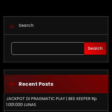
Search
Search
Recent Posts
JACKPOT DI PRAGMATIC PLAY | BEE KEEPER Rp
1.001.000 LUNAS