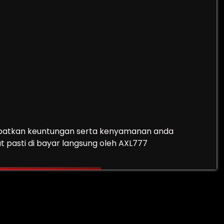
patkan keuntungan serta kenyamanan anda
pasti di bayar langsung oleh AXL777