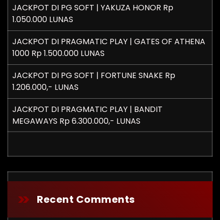
JACKPOT DI PG SOFT | YAKUZA HONOR Rp
1.050.000 LUNAS
JACKPOT DI PRAGMATIC PLAY | GATES OF ATHENA
1000 Rp 1.500.000 LUNAS
JACKPOT DI PG SOFT | FORTUNE SNAKE Rp
1.206.000,- LUNAS
JACKPOT DI PRAGMATIC PLAY | BANDIT
MEGAWAYS Rp 6.300.000,- LUNAS
Recent Comments