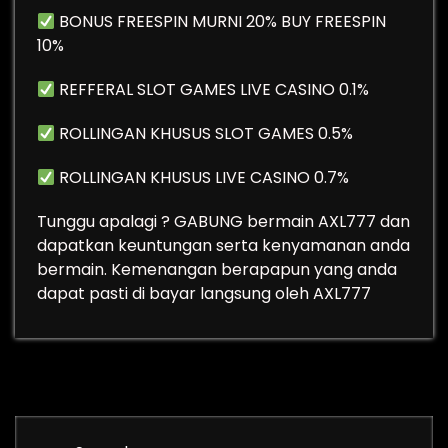
BONUS FREESPIN MURNI 20% BUY FREESPIN
10%
REFFERAL SLOT GAMES LIVE CASINO 0.1%
ROLLINGAN KHUSUS SLOT GAMES 0.5%
ROLLINGAN KHUSUS LIVE CASINO 0.7%
Tunggu apalagi ? GABUNG bermain AXL777 dan
dapatkan keuntungan serta kenyamanan anda
bermain. Kemenangan berapapun yang anda
dapat pasti di bayar langsung oleh AXL777