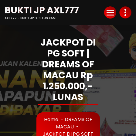
Skip
BUKTI JP AXL777
to
Content
AXL777 - BUKTI JP DI SITUS KAMI
JACKPOT DI
PG SOFT |
DREAMS OF
MACAU Rp
1.250.000,-
LUNAS
Home
-
DREAMS OF
MACAU
-
JACKPOT DI PG SOFT