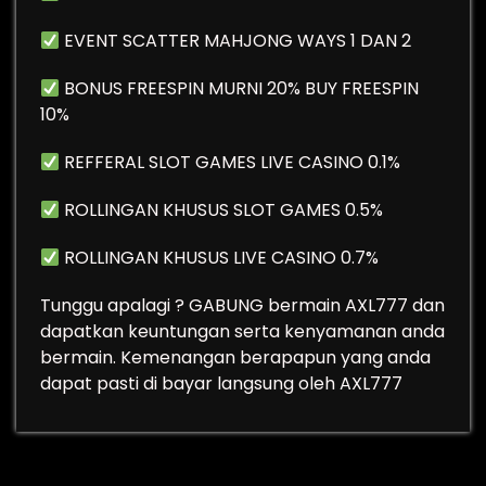
EVENT SCATTER MAHJONG WAYS 1 DAN 2
BONUS FREESPIN MURNI 20% BUY FREESPIN
10%
REFFERAL SLOT GAMES LIVE CASINO 0.1%
ROLLINGAN KHUSUS SLOT GAMES 0.5%
ROLLINGAN KHUSUS LIVE CASINO 0.7%
Tunggu apalagi ? GABUNG bermain AXL777 dan
dapatkan keuntungan serta kenyamanan anda
bermain. Kemenangan berapapun yang anda
dapat pasti di bayar langsung oleh AXL777