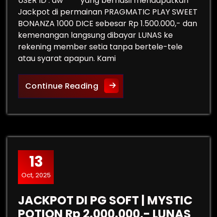
USER ID : dw**** yang berhasil mendapatkan
Jackpot di permainan PRAGMATIC PLAY SWEET
BONANZA 1000 DICE sebesar Rp 1.500.000,- dan
kemenangan langsung dibayar LUNAS ke
rekening member setia tanpa bertele-tele
atau syarat apapun. Kami
JACKPOT DI PRAGMATIC PLAY |
Continue Reading
13
Oct, 2025
JACKPOT DI PG SOFT | MYSTIC
POTION Rp 2.000.000,- LUNAS