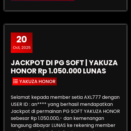
20
Oct, 2025
JACKPOT DI PG SOFT | YAKUZA
HONOR Rp 1.050.000 LUNAS
YAKUZA HONOR
Selamat kepada member setia AXL777 dengan
USER ID : an**** yang berhasil mendapatkan
Jackpot di permainan PG SOFT YAKUZA HONOR
sebesar Rp 1.050.000,- dan kemenangan
langsung dibayar LUNAS ke rekening member