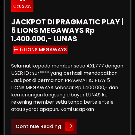
Oct, 2025
JACKPOT DI PRAGMATIC PLAY |
5 LIONS MEGAWAYS Rp
1.400.000,- LUNAS
5 LIONS MEGAWAYS
Selamat kepada member setia AXL777 dengan
USER ID : sur**** yang berhasil mendapatkan
Jackpot di permainan PRAGMATIC PLAY 5
LIONS MEGAWAYS sebesar Rp 1.400.000,- dan
kemenangan langsung dibayar LUNAS ke
rekening member setia tanpa bertele-tele
atau syarat apapun. Kami ucapkan
JACKPOT DI PRAGMATIC PLAY 
Continue Reading