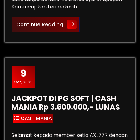
Kami ucapkan terimakasih
JACKPOT DI PG SOFT | SAFARI
Continue Reading
9
Oct, 2025
JACKPOT DI PG SOFT | CASH
MANIA Rp 3.600.000,- LUNAS
CASH MANIA
Selamat kepada member setia AXL777 dengan