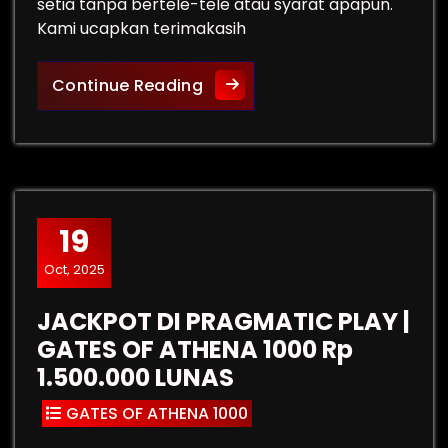
setia tanpa bertele-tele atau syarat apapun.
Kami ucapkan terimakasih
JACKPOT DI PG SOFT | YAKUZ
Continue Reading
19
Oct, 2025
JACKPOT DI PRAGMATIC PLAY |
GATES OF ATHENA 1000 Rp
1.500.000 LUNAS
GATES OF ATHENA 1000