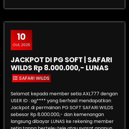
10
Oct, 2025
JACKPOT DI PG SOFT | SAFARI
WILDS Rp 8.000.000,- LUNAS
SAFARI WILDS
Selamat kepada member setia AXL777 dengan
USER ID : ag**** yang berhasil mendapatkan
Jackpot di permainan PG SOFT SAFARI WILDS
sebesar Rp 8.000.000,- dan kemenangan
langsung dibayar LUNAS ke rekening member
setia tanpa bertele-tele atau syarat apapun.