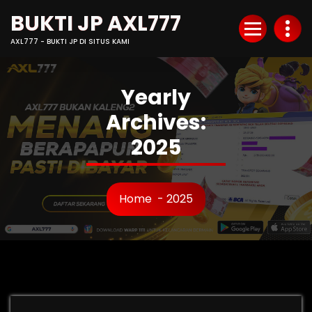
Skip
BUKTI JP AXL777
to
Content
AXL777 - BUKTI JP DI SITUS KAMI
Yearly
Archives:
2025
Home
-
2025