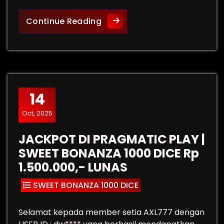
JACKPOT DI PRAGMATIC PLAY 
Continue Reading
14
Oct, 2025
JACKPOT DI PRAGMATIC PLAY |
SWEET BONANZA 1000 DICE Rp
1.500.000,- LUNAS
SWEET BONANZA 1000 DICE
Selamat kepada member setia AXL777 dengan